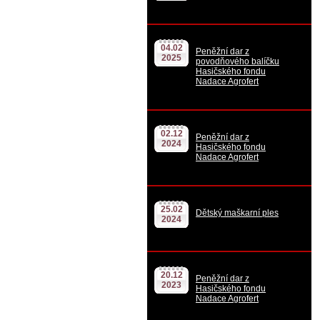
04.02
Peněžní dar z
2025
povodňového balíčku
Hasičského fondu
Nadace Agrofert
02.12
Peněžní dar z
2024
Hasičského fondu
Nadace Agrofert
25.02
Dětský maškarní ples
2024
20.12
Peněžní dar z
2023
Hasičského fondu
Nadace Agrofert