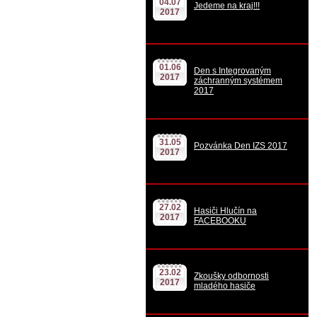
04.07
Jedeme na kraj!!!
2017
01.06
Den s Integrovaným
2017
záchranným systémem
2017
31.05
Pozvánka Den IZS 2017
2017
27.02
Hasiči Hlučín na
2017
FACEBOOKU
23.02
Zkoušky odbornosti
2017
mladého hasiče