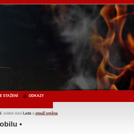
E STAŽENÍ
ODKAZY
6
, svátek slaví
Lada
a
slouží směna
obilu •