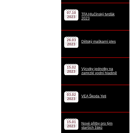
07.10
TFA Hlučínský tvrďák
2023
2023
26.03
Dětský maškarní ples
2023
15.02
Výcviky jednotky na
2023
zamrzlé vodní hladině
03.02
VEA Škoda Yeti
2023
15.01
Nové přilby pro tým
2023
starších žáků