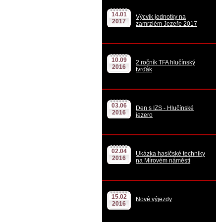
14.01
Výcvik jednotky na
2017
zamrzlém Jezeře 2017
10.09
2.ročník TFA hlučínský
2016
tvrďák
03.06
Den s IZS - Hlučínské
2016
jezero
02.04
Ukázka hasičské techniky
2016
na Mírovém náměstí
15.02
Nové výjezdy
2016