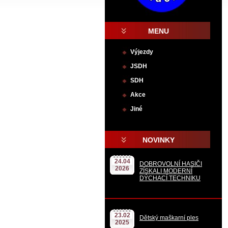
MENU
Výjezdy
JSDH
SDH
Akce
Jiné
.
NOVINKY
24.04
DOBROVOLNÍ HASIČI
2026
ZÍSKALI MODERNÍ
DÝCHACÍ TECHNIKU
23.02
Dětský maškarní ples
2025