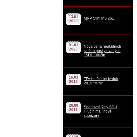
13.01
MŘP Stihl MS 261
2023
01.01
Nová cena neakutních
2023
služeb poskytovaných
JSDH Hlučín
16.03
TFA Hlučínský tvrďák
2019
2019 "MINI"
26.09
Sportovní týmy SDH
2017
Hlučín mají nové
sponzory