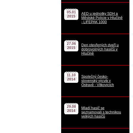
05.01
AED u jednotky SDH a
2015
Městské Policie v Hlučíně
- LIFEPAK 1000
27.06
Den otevřených dveří u
2015
dobrovolných hasičů v
Hlučíně
11.10
Společný česko-
2014
slovenský výcvik v
Ostravě - Vítkovicích
29.08
Mladí hasič se
2014
seznamovali s technikou
velkých hasičů