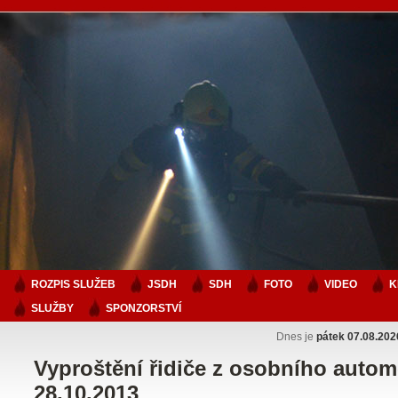
ROZPIS SLUŽEB
JSDH
SDH
FOTO
VIDEO
K
SLUŽBY
SPONZORSTVÍ
Dnes je
pátek 07.08.202
Vyproštění řidiče z osobního autom
28.10.2013