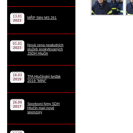
13.01
MŘP Stihl MS 261
2023
01.01
Nová cena neakutních
2023
služeb poskytovaných
JSDH Hlučín
16.03
TFA Hlučínský tvrďák
2019
2019 "MINI"
26.09
Sportovní týmy SDH
2017
Hlučín mají nové
sponzory