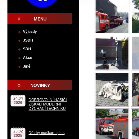
MENU
Výjezdy
JSDH
SDH
Akce
Jiné
.
NOVINKY
24.04
DOBROVOLNÍ HASIČI
2026
ZÍSKALI MODERNÍ
DÝCHACÍ TECHNIKU
23.02
Dětský maškarní ples
2025