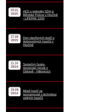
05.01
AED u jednotky SDH a
2015
Městské Policie v Hlučíně
- LIFEPAK 1000
27.06
Den otevřených dveří u
2015
dobrovolných hasičů v
Hlučíně
11.10
Společný česko-
2014
slovenský výcvik v
Ostravě - Vítkovicích
29.08
Mladí hasič se
2014
seznamovali s technikou
velkých hasičů