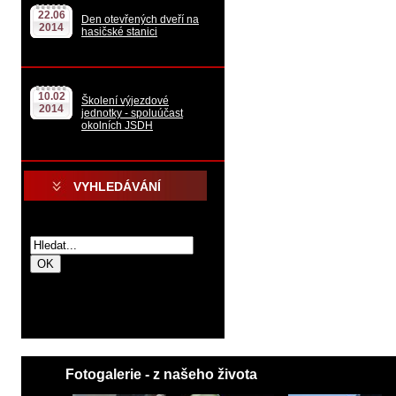
22.06
Den otevřených dveří na
2014
hasičské stanici
10.02
Školení výjezdové
2014
jednotky - spoluúčast
okolních JSDH
VYHLEDÁVÁNÍ
.
.
Fotogalerie - z našeho života