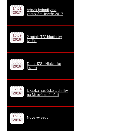
14.01
Výcvik jednotky na
2017
zamrzlém Jezeře 2017
10.09
2.ročník TFA hlučínský
2016
tvrďák
03.06
Den s IZS - Hlučínské
2016
jezero
02.04
Ukázka hasičské techniky
2016
na Mírovém náměstí
15.02
Nové výjezdy
2016