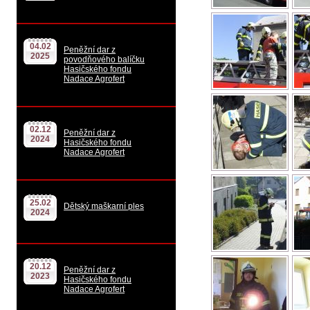
04.02
Peněžní dar z
2025
povodňového balíčku
Hasičského fondu
Nadace Agrofert
02.12
Peněžní dar z
2024
Hasičského fondu
Nadace Agrofert
25.02
Dětský maškarní ples
2024
20.12
Peněžní dar z
2023
Hasičského fondu
Nadace Agrofert