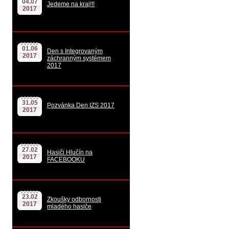
04.07
Jedeme na kraj!!!
2017
01.06
Den s Integrovaným
2017
záchranným systémem
2017
31.05
Pozvánka Den IZS 2017
2017
27.02
Hasiči Hlučín na
2017
FACEBOOKU
23.02
Zkoušky odbornosti
2017
mladého hasiče