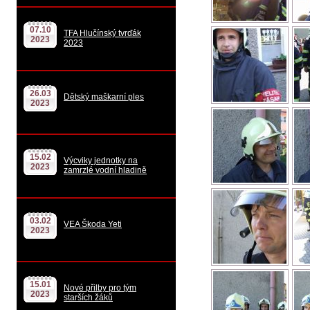
07.10
TFA Hlučínský tvrďák
2023
2023
26.03
Dětský maškarní ples
2023
15.02
Výcviky jednotky na
2023
zamrzlé vodní hladině
03.02
VEA Škoda Yeti
2023
15.01
Nové přilby pro tým
2023
starších žáků