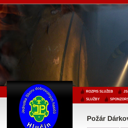
ROZPIS SLUŽEB
J
SLUŽBY
SPONZORS
Požár Dárkov