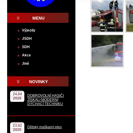
MENU
Výjezdy
JSDH
SDH
Akce
Jiné
.
NOVINKY
24.04
DOBROVOLNÍ HASIČI
2026
ZÍSKALI MODERNÍ
DÝCHACÍ TECHNIKU
23.02
Dětský maškarní ples
2025