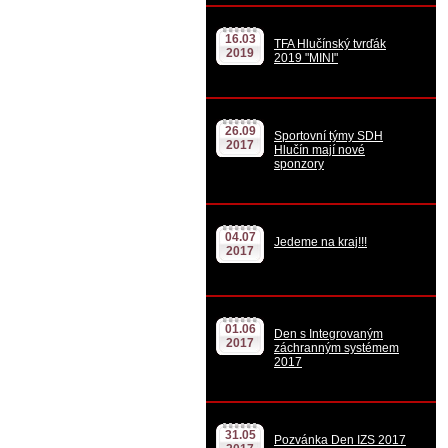
16.03
TFA Hlučínský tvrďák
2019
2019 "MINI"
26.09
Sportovní týmy SDH
2017
Hlučín mají nové
sponzory
04.07
Jedeme na kraj!!!
2017
01.06
Den s Integrovaným
2017
záchranným systémem
2017
31.05
Pozvánka Den IZS 2017