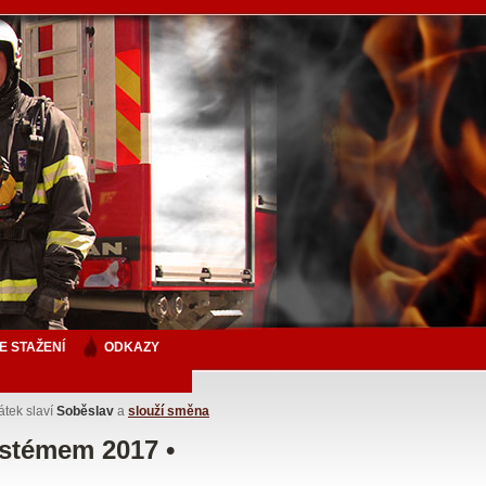
E STAŽENÍ
ODKAZY
vátek slaví
Soběslav
a
slouží směna
stémem 2017 •