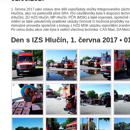
1. června 2017 jako oslavu dne dětí uspořádaly složky Integrovaného zác
Hlučína, akci na parkovišti před SRA. Pro návštěvníky byla k dispozici te
(Hlučín), ZÚ HZS Hlučín, MP Hlučín, PČR (MSK) a také vojenská, společně 
vidění se také uskutečnily praktické ukázky činnosti či možnost projížďky n
mimojiné provedla společně s kolegy z HZS MSK ukázku vyproštění zraněn
Po celou dobu akce zde byla k vidění všechna technika: CAS Man, DA Merc
Den s IZS Hlučín, 1. června 2017 • 0