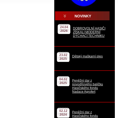
NOVINKY
.
24.04
DOBROVOLNÍ HASIČI
2026
ZÍSKALI MODERNÍ
DÝCHACÍ TECHNIKU
23.02
Dětský maškarní ples
2025
04.02
Peněžní dar z
2025
povodňového balíčku
Hasičského fondu
Nadace Agrofert
02.12
Peněžní dar z
2024
Hasičského fondu