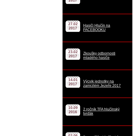
2017
27.02
Hasiči Hlučín na
2017
FACEBOOKU
23.02
Zkoušky odbornosti
2017
mladého hasiče
14.01
Výcvik jednotky na
2017
zamrzlém Jezeře 2017
10.09
2.ročník TFA hlučínský
2016
tvrďák
03.06