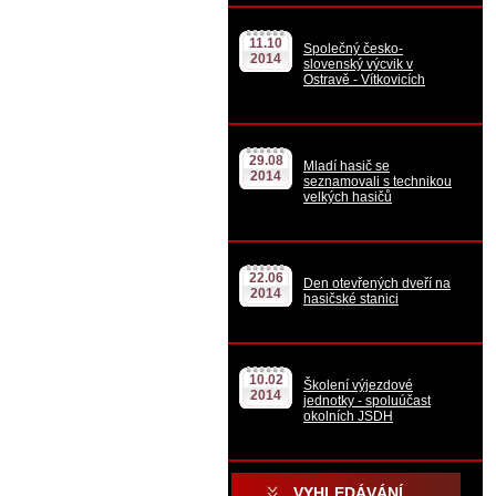
11.10
Společný česko-
2014
slovenský výcvik v
Ostravě - Vítkovicích
29.08
Mladí hasič se
2014
seznamovali s technikou
velkých hasičů
22.06
Den otevřených dveří na
2014
hasičské stanici
10.02
Školení výjezdové
2014
jednotky - spoluúčast
okolních JSDH
VYHLEDÁVÁNÍ