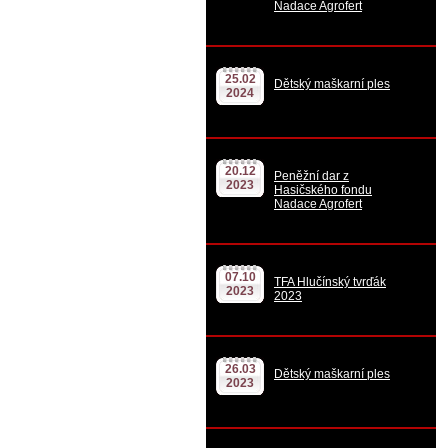
Nadace Agrofert
25.02
Dětský maškarní ples
2024
20.12
Peněžní dar z
2023
Hasičského fondu
Nadace Agrofert
07.10
TFA Hlučínský tvrďák
2023
2023
26.03
Dětský maškarní ples
2023