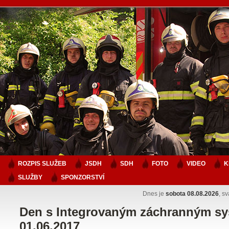
ROZPIS SLUŽEB
JSDH
SDH
FOTO
VIDEO
K
SLUŽBY
SPONZORSTVÍ
Dnes je
sobota 08.08.2026
, s
Den s Integrovaným záchranným sy
01.06.2017