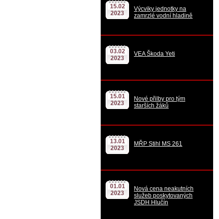
15.02
Výcviky jednotky na
2023
zamrzlé vodní hladině
03.02
VEA Škoda Yeti
2023
15.01
Nové přilby pro tým
2023
starších žáků
13.01
MŘP Stihl MS 261
2023
01.01
Nová cena neakutních
2023
služeb poskytovaných
JSDH Hlučín