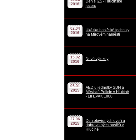
Den s IZS - Hlučínské
2016
jezero
02.04
Ukázka hasičské techniky
2016
na Mírovém náměstí
15.02
Nové výjezdy
2016
05.01
AED u jednotky SDH a
2015
Městské Policie v Hlučíně
- LIFEPAK 1000
27.06
Den otevřených dveří u
2015
dobrovolných hasičů v
Hlučíně