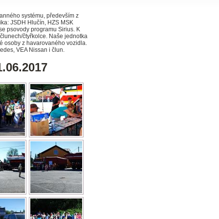
hranného systému, především z
chnika: JSDH Hlučín, HZS MSK
se psovody programu Sirius. K
a člunech/čtyřkolce. Naše jednotka
é osoby z havarovaného vozidla.
edes, VEA Nissan i člun.
1.06.2017