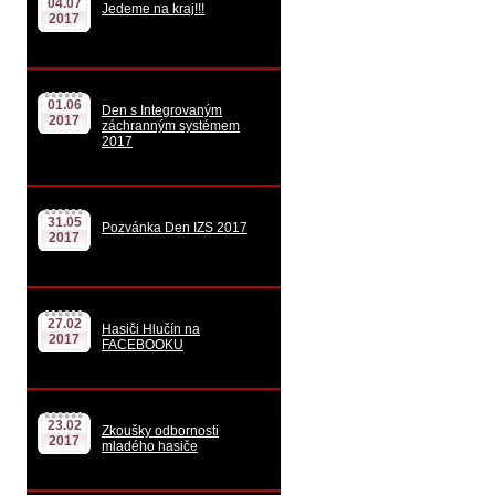
04.07
Jedeme na kraj!!!
2017
01.06
Den s Integrovaným
2017
záchranným systémem
2017
31.05
Pozvánka Den IZS 2017
2017
27.02
Hasiči Hlučín na
2017
FACEBOOKU
23.02
Zkoušky odbornosti
2017
mladého hasiče