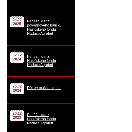
04.02
Peněžní dar z
2025
povodňového balíčku
Hasičského fondu
Nadace Agrofert
02.12
Peněžní dar z
2024
Hasičského fondu
Nadace Agrofert
25.02
Dětský maškarní ples
2024
20.12
Peněžní dar z
2023
Hasičského fondu
Nadace Agrofert