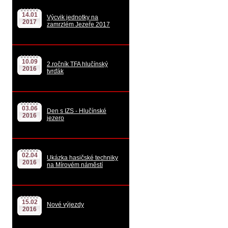
14.01
Výcvik jednotky na
2017
zamrzlém Jezeře 2017
10.09
2.ročník TFA hlučínský
2016
tvrďák
03.06
Den s IZS - Hlučínské
2016
jezero
02.04
Ukázka hasičské techniky
2016
na Mírovém náměstí
15.02
Nové výjezdy
2016