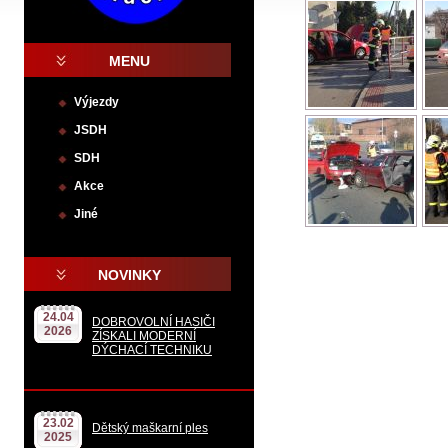
MENU
Výjezdy
JSDH
SDH
Akce
Jiné
.
NOVINKY
24.04
DOBROVOLNÍ HASIČI
2026
ZÍSKALI MODERNÍ
DÝCHACÍ TECHNIKU
23.02
Dětský maškarní ples
2025