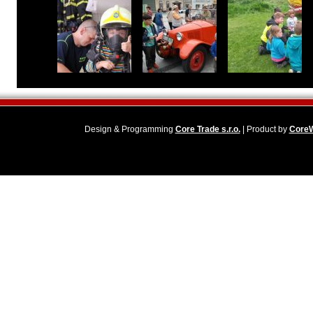
Design & Programming
Core Trade s.r.o.
| Product by
Core