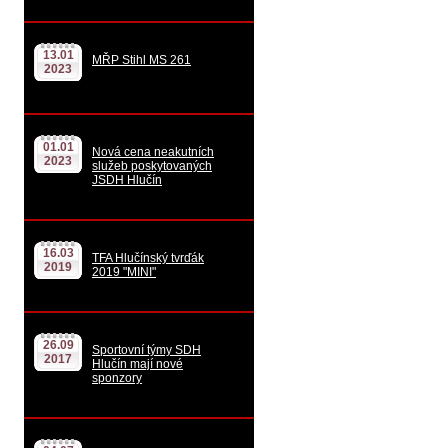
13.01
MŘP Stihl MS 261
2023
01.01
Nová cena neakutních
2023
služeb poskytovaných
JSDH Hlučín
16.03
TFA Hlučínský tvrďák
2019
2019 "MINI"
26.09
Sportovní týmy SDH
2017
Hlučín mají nové
sponzory