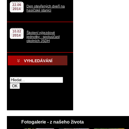
22.06
Den otevřených dveří na
2014
hasičské stanici
10.02
Školení výjezdové
2014
jednotky - spoluúčast
okolních JSDH
VYHLEDÁVÁNÍ
.
.
Fotogalerie - z našeho života