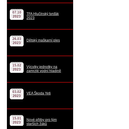
07.10
TFA Hlučínský tvrďák
2023
2023
26.03
Dětský maškarní ples
2023
15.02
Výcviky jednotky na
2023
zamrzlé vodní hladině
03.02
VEA Škoda Yeti
2023
15.01
Nové přilby pro tým
2023
starších žáků