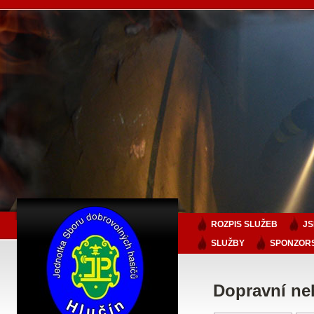
ROZPIS SLUŽEB
J
SLUŽBY
SPONZORS
Dopravní ne