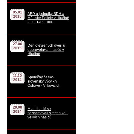
05.01
AED u jednotky SDH a
2015
Městské Policie v Hlučíně
- LIFEPAK 1000
27.06
Den otevřených dveří u
2015
dobrovolných hasičů v
Hlučíně
11.10
Společný česko-
2014
slovenský výcvik v
Ostravě - Vítkovicích
29.08
Mladí hasič se
2014
seznamovali s technikou
velkých hasičů