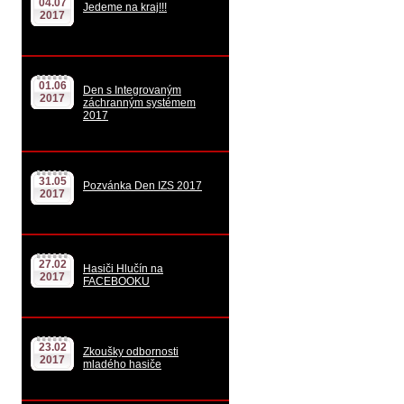
04.07
Jedeme na kraj!!!
2017
01.06
Den s Integrovaným
2017
záchranným systémem
2017
31.05
Pozvánka Den IZS 2017
2017
27.02
Hasiči Hlučín na
2017
FACEBOOKU
23.02
Zkoušky odbornosti
2017
mladého hasiče