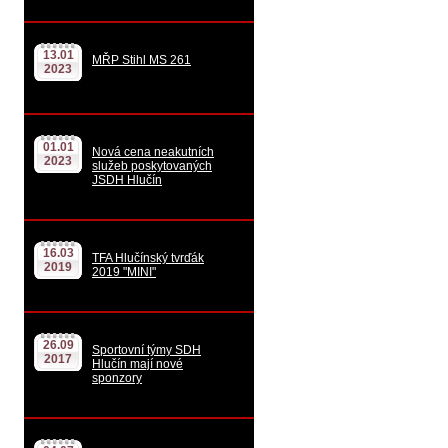
13.01
MŘP Stihl MS 261
2023
01.01
Nová cena neakutních
2023
služeb poskytovaných
JSDH Hlučín
16.03
TFA Hlučínský tvrďák
2019
2019 "MINI"
26.09
Sportovní týmy SDH
2017
Hlučín mají nové
sponzory