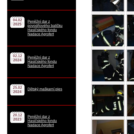
04.02
Peněžní dar z
2025
povodňového balíčku
Hasičského fondu
Nadace Agrofert
02.12
Peněžní dar z
2024
Hasičského fondu
Nadace Agrofert
25.02
Dětský maškarní ples
2024
20.12
Peněžní dar z
2023
Hasičského fondu
Nadace Agrofert