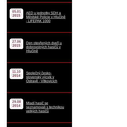
05.01
AED u jednotky SDH a
2015
Městské Policie v Hlučíně
- LIFEPAK 1000
27.06
Den otevřených dveří u
2015
dobrovolných hasičů v
Hlučíně
11.10
Společný česko-
2014
slovenský výcvik v
Ostravě - Vítkovicích
29.08
Mladí hasič se
2014
seznamovali s technikou
velkých hasičů