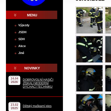
MENU
Výjezdy
JSDH
SDH
Akce
Jiné
.
NOVINKY
24.04
DOBROVOLNÍ HASIČI
2026
ZÍSKALI MODERNÍ
DÝCHACÍ TECHNIKU
23.02
Dětský maškarní ples
2025