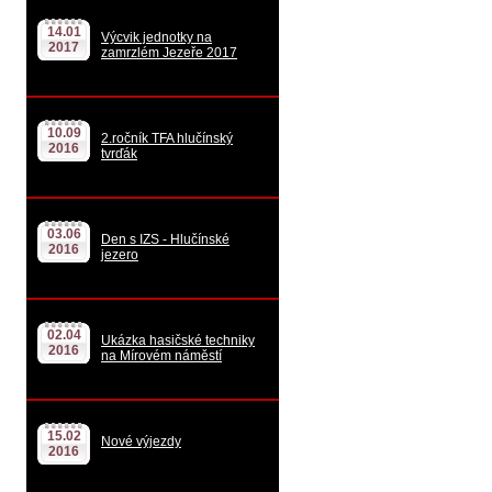
14.01
Výcvik jednotky na
2017
zamrzlém Jezeře 2017
10.09
2.ročník TFA hlučínský
2016
tvrďák
03.06
Den s IZS - Hlučínské
2016
jezero
02.04
Ukázka hasičské techniky
2016
na Mírovém náměstí
15.02
Nové výjezdy
2016