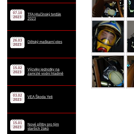
07.10
TFA Hlučínský tvrďák
2023
2023
26.03
Dětský maškarní ples
2023
15.02
Výcviky jednotky na
2023
zamrzlé vodní hladině
03.02
VEA Škoda Yeti
2023
15.01
Nové přilby pro tým
2023
starších žáků