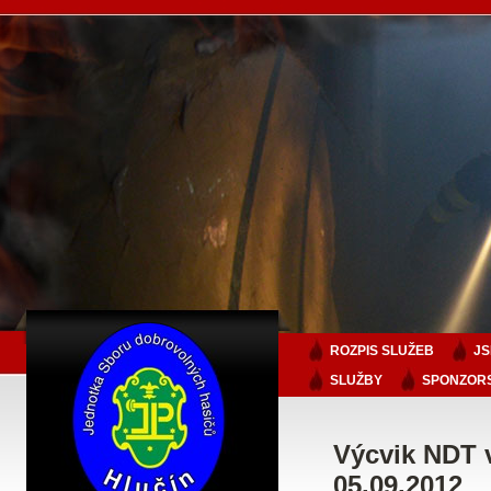
ROZPIS SLUŽEB
J
SLUŽBY
SPONZORS
Výcvik NDT 
05.09.2012