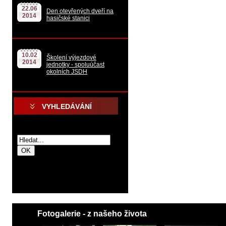
22.06
Den otevřených dveří na
2014
hasičské stanici
10.02
Školení výjezdové
2014
jednotky - spoluúčast
okolních JSDH
VYHLEDÁVÁNÍ
.
.
Fotogalerie - z našeho života