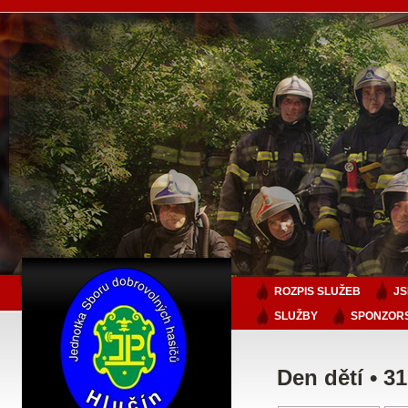
ROZPIS SLUŽEB
J
SLUŽBY
SPONZORS
Den dětí • 3