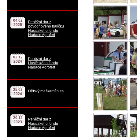
04.02
Peněžní dar z
2025
povodňového balíčku
Hasičského fondu
Nadace Agrofert
02.12
Peněžní dar z
2024
Hasičského fondu
Nadace Agrofert
25.02
Dětský maškarní ples
2024
20.12
Peněžní dar z
2023
Hasičského fondu
Nadace Agrofert