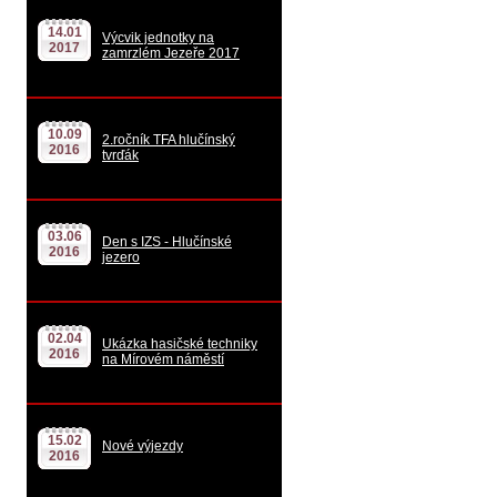
14.01
Výcvik jednotky na
2017
zamrzlém Jezeře 2017
10.09
2.ročník TFA hlučínský
2016
tvrďák
03.06
Den s IZS - Hlučínské
2016
jezero
02.04
Ukázka hasičské techniky
2016
na Mírovém náměstí
15.02
Nové výjezdy
2016