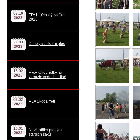
07.10
TFA Hlučínský tvrďák
2023
2023
26.03
Dětský maškarní ples
2023
15.02
Výcviky jednotky na
2023
zamrzlé vodní hladině
03.02
VEA Škoda Yeti
2023
15.01
Nové přilby pro tým
2023
starších žáků