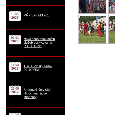
13.01
MŘP Stihl MS 261
2023
01.01
Nová cena neakutních
2023
služeb poskytovaných
JSDH Hlučín
16.03
TFA Hlučínský tvrďák
2019
2019 "MINI"
26.09
Sportovní týmy SDH
2017
Hlučín mají nové
sponzory