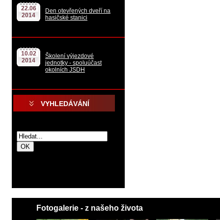
22.06
Den otevřených dveří na
2014
hasičské stanici
10.02
Školení výjezdové
2014
jednotky - spoluúčast
okolních JSDH
VYHLEDÁVÁNÍ
.
.
Fotogalerie - z našeho života