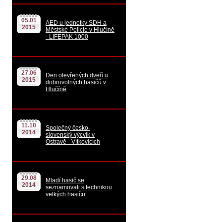
05.01
AED u jednotky SDH a
2015
Městské Policie v Hlučíně
- LIFEPAK 1000
27.06
Den otevřených dveří u
2015
dobrovolných hasičů v
Hlučíně
11.10
Společný česko-
2014
slovenský výcvik v
Ostravě - Vítkovicích
29.08
Mladí hasič se
2014
seznamovali s technikou
velkých hasičů