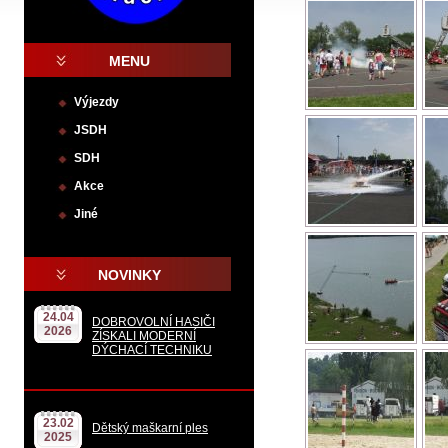
MENU
Výjezdy
JSDH
SDH
Akce
Jiné
.
NOVINKY
24.04
DOBROVOLNÍ HASIČI
2026
ZÍSKALI MODERNÍ
DÝCHACÍ TECHNIKU
23.02
Dětský maškarní ples
2025