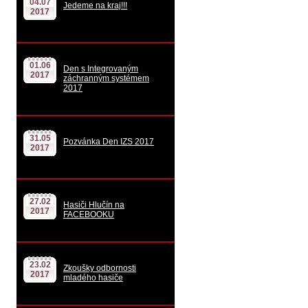
04.07
Jedeme na kraj!!!
2017
01.06
Den s Integrovaným
2017
záchranným systémem
2017
31.05
Pozvánka Den IZS 2017
2017
27.02
Hasiči Hlučín na
2017
FACEBOOKU
23.02
Zkoušky odbornosti
2017
mladého hasiče