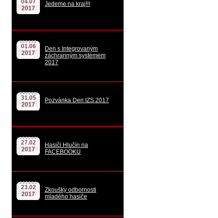
04.07
Jedeme na kraj!!!
2017
01.06
Den s Integrovaným
2017
záchranným systémem
2017
31.05
Pozvánka Den IZS 2017
2017
27.02
Hasiči Hlučín na
2017
FACEBOOKU
23.02
Zkoušky odbornosti
2017
mladého hasiče