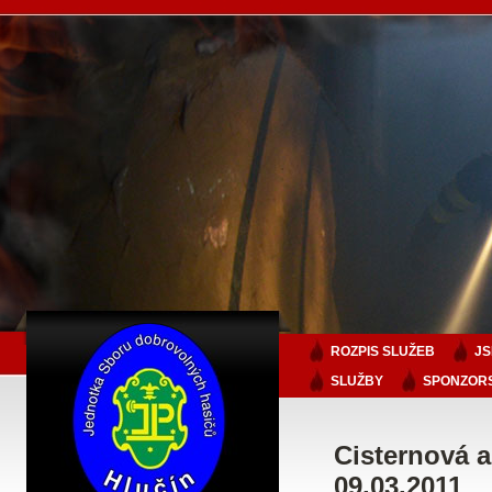
ROZPIS SLUŽEB
J
SLUŽBY
SPONZORS
Cisternová a
09.03.2011