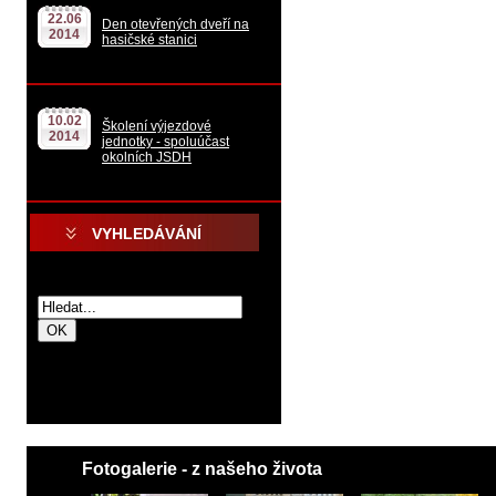
22.06
Den otevřených dveří na
2014
hasičské stanici
10.02
Školení výjezdové
2014
jednotky - spoluúčast
okolních JSDH
VYHLEDÁVÁNÍ
.
.
Fotogalerie - z našeho života