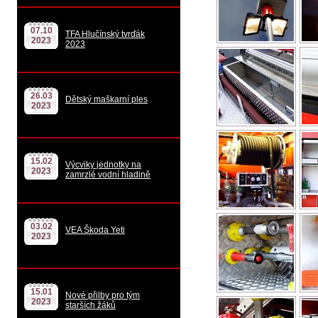
07.10
TFA Hlučínský tvrďák
2023
2023
26.03
Dětský maškarní ples
2023
15.02
Výcviky jednotky na
2023
zamrzlé vodní hladině
03.02
VEA Škoda Yeti
2023
15.01
Nové přilby pro tým
2023
starších žáků