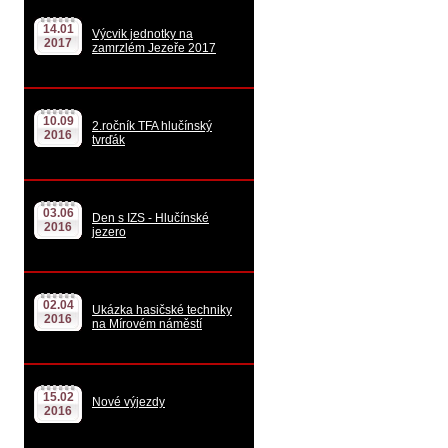
14.01
Výcvik jednotky na
2017
zamrzlém Jezeře 2017
10.09
2.ročník TFA hlučínský
2016
tvrďák
03.06
Den s IZS - Hlučínské
2016
jezero
02.04
Ukázka hasičské techniky
2016
na Mírovém náměstí
15.02
Nové výjezdy
2016