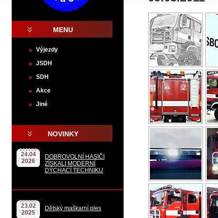
MENU
Výjezdy
JSDH
SDH
Akce
Jiné
.
NOVINKY
24.04
DOBROVOLNÍ HASIČI
2026
ZÍSKALI MODERNÍ
DÝCHACÍ TECHNIKU
23.02
Dětský maškarní ples
2025