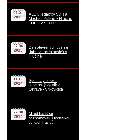
05.01
AED u jednotky SDH a
2015
Městské Policie v Hlučíně
- LIFEPAK 1000
27.06
Den otevřených dveří u
2015
dobrovolných hasičů v
Hlučíně
11.10
Společný česko-
2014
slovenský výcvik v
Ostravě - Vítkovicích
29.08
Mladí hasič se
2014
seznamovali s technikou
velkých hasičů