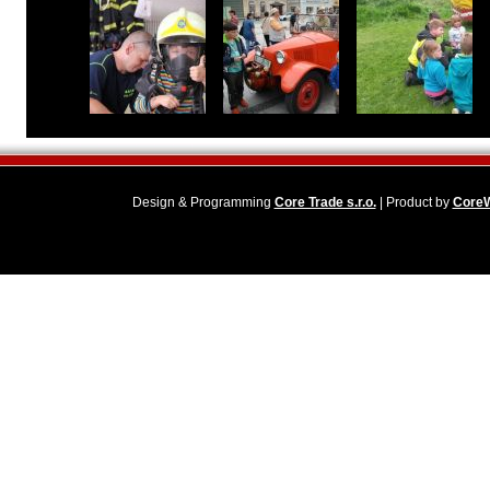
Design & Programming
Core Trade s.r.o.
| Product by
Core