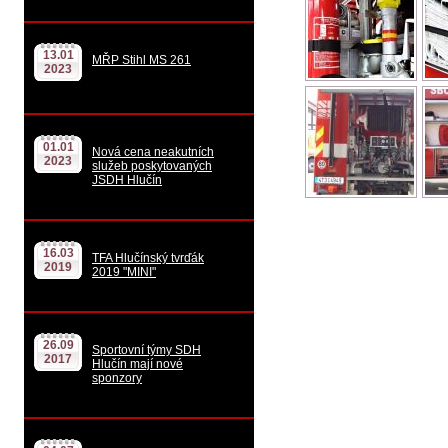
13.01
MŘP Stihl MS 261
2023
01.01
Nová cena neakutních
2023
služeb poskytovaných
JSDH Hlučín
16.03
TFA Hlučínský tvrďák
2019
2019 "MINI"
26.09
Sportovní týmy SDH
2017
Hlučín mají nové
sponzory